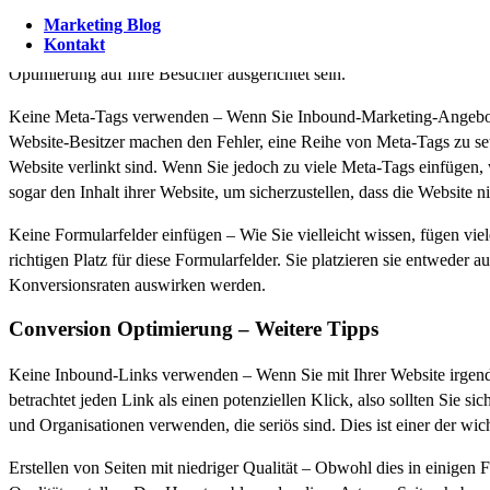
Zu allgemein Einer der größten Fehler, den viele Website-Besitzer ma
Marketing Blog
Kontakt
Dienstleistungen zu geben, entscheiden sie sich in der Regel dafür, 
Optimierung auf Ihre Besucher ausgerichtet sein.
Keine Meta-Tags verwenden – Wenn Sie Inbound-Marketing-Angebote nu
Website-Besitzer machen den Fehler, eine Reihe von Meta-Tags zu se
Website verlinkt sind. Wenn Sie jedoch zu viele Meta-Tags einfügen
sogar den Inhalt ihrer Website, um sicherzustellen, dass die Website ni
Keine Formularfelder einfügen – Wie Sie vielleicht wissen, fügen vie
richtigen Platz für diese Formularfelder. Sie platzieren sie entweder 
Konversionsraten auswirken werden.
Conversion Optimierung – Weitere Tipps
Keine Inbound-Links verwenden – Wenn Sie mit Ihrer Website irgende
betrachtet jeden Link als einen potenziellen Klick, also sollten Sie s
und Organisationen verwenden, die seriös sind. Dies ist einer der wi
Erstellen von Seiten mit niedriger Qualität – Obwohl dies in einigen