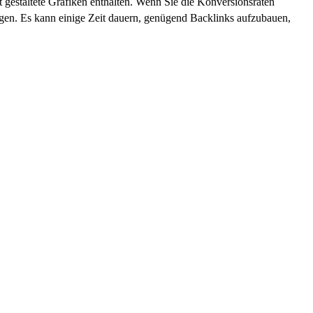
ht gestaltete Grafiken enthalten. Wenn Sie die Konversionsraten
ngen. Es kann einige Zeit dauern, genügend Backlinks aufzubauen,