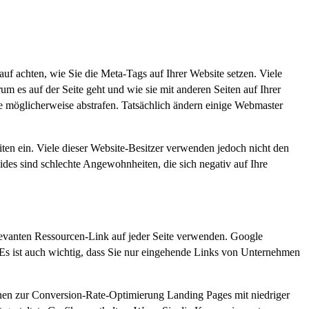
senten detaillierte Informationen über Ihre Produkte oder
m erfolgreich zu sein, müssen Ihre Botschaften zur Conversion-
 achten, wie Sie die Meta-Tags auf Ihrer Website setzen. Viele
 es auf der Seite geht und wie sie mit anderen Seiten auf Ihrer
 möglicherweise abstrafen. Tatsächlich ändern einige Webmaster
iten ein. Viele dieser Website-Besitzer verwenden jedoch nicht den
eides sind schlechte Angewohnheiten, die sich negativ auf Ihre
levanten Ressourcen-Link auf jeder Seite verwenden. Google
en. Es ist auch wichtig, dass Sie nur eingehende Links von Unternehmen
pagnen zur Conversion-Rate-Optimierung Landing Pages mit niedriger