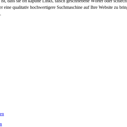
ist, dass sie oft kaputte Links, falsch geschriebene Wörter oder schlec
r eine qualitativ hochwertigere Suchmaschine auf Ihre Website zu bri
.
ten
en