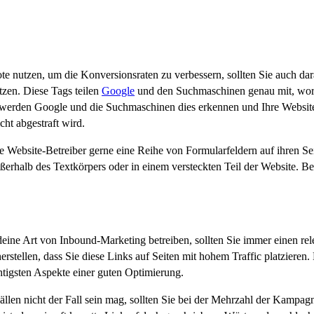
chen, bezieht sich auf ihre Inbound-Marketing-Angebote. Anstatt Interes
direkt auf Ihre Landing Page zu gehen und den ersten Kauf zu tätigen. U
tzen, um die Konversionsraten zu verbessern, sollten Sie auch darauf
tzen. Diese Tags teilen
Google
und den Suchmaschinen genau mit, worum
, werden Google und die Suchmaschinen dies erkennen und Ihre Website
cht abgestraft wird.
le Website-Betreiber gerne eine Reihe von Formularfeldern auf ihren Se
außerhalb des Textkörpers oder in einem versteckten Teil der Website. B
ine Art von Inbound-Marketing betreiben, sollten Sie immer einen re
icherstellen, dass Sie diese Links auf Seiten mit hohem Traffic platzier
chtigsten Aspekte einer guten Optimierung.
 Fällen nicht der Fall sein mag, sollten Sie bei der Mehrzahl der Kam