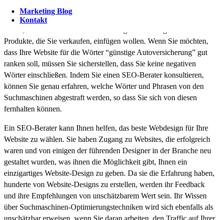
beliebt machen, sondern auch, was eine Website unrentabel macht.
Marketing Blog
Wenn Sie zum Beispiel eine Website zum Verkauf von Produkten
Kontakt
haben, werden Sie wahrscheinlich einige Bewertungen der
Produkte, die Sie verkaufen, einfügen wollen. Wenn Sie möchten,
dass Ihre Website für die Wörter “günstige Autoversicherung” gut
ranken soll, müssen Sie sicherstellen, dass Sie keine negativen
Wörter einschließen. Indem Sie einen SEO-Berater konsultieren,
können Sie genau erfahren, welche Wörter und Phrasen von den
Suchmaschinen abgestraft werden, so dass Sie sich von diesen
fernhalten können.
Ein SEO-Berater kann Ihnen helfen, das beste Webdesign für Ihre
Website zu wählen. Sie haben Zugang zu Websites, die erfolgreich
waren und von einigen der führenden Designer in der Branche neu
gestaltet wurden, was ihnen die Möglichkeit gibt, Ihnen ein
einzigartiges Website-Design zu geben. Da sie die Erfahrung haben,
hunderte von Website-Designs zu erstellen, werden ihr Feedback
und ihre Empfehlungen von unschätzbarem Wert sein. Ihr Wissen
über Suchmaschinen-Optimierungstechniken wird sich ebenfalls als
unschätzbar erweisen, wenn Sie daran arbeiten, den Traffic auf Ihrer