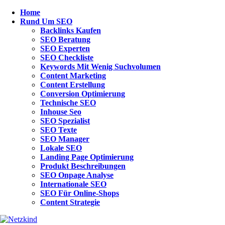
Home
Was ist Newsletter?
Rund Um SEO
Backlinks Kaufen
Newsletter ist eines der wichtigsten Werkzeuge, um den Website-Traff
SEO Beratung
SEO Experten
an Ihren Kundenstamm senden, werden diese sie lesen, wenn sie inf
SEO Checkliste
Keywords Mit Wenig Suchvolumen
Newsletter können in zwei Kategorien unterteilt werden, diese sind
M
Content Marketing
Verkauf oder einen anderen geschäftlichen Grund zu bewerben. Nich
Content Erstellung
Thema zu informieren.
Conversion Optimierung
Technische SEO
Inhouse Seo
Beim Versand von Marketing- oder Werbe-E-Mails werden üblicherweise 
SEO Spezialist
Absatz. Das macht es den Lesern leicht, die E-Mails zu überfliegen. 
SEO Texte
vereinfacht. Social-Media-Followern über neue Produkteinführungen,
SEO Manager
Gefolgschaft Ihrer Website, Produkte und Dienstleistungen verschickt.
Lokale SEO
Landing Page Optimierung
Produkt Beschreibungen
SEO Onpage Analyse
Internationale SEO
Kinder des Netzes
>
419 Beiträge
SEO Für Online-Shops
Content Strategie
Nutzen Sie unsere Suche…
Suchen nach:
Neue Seo Beiträge