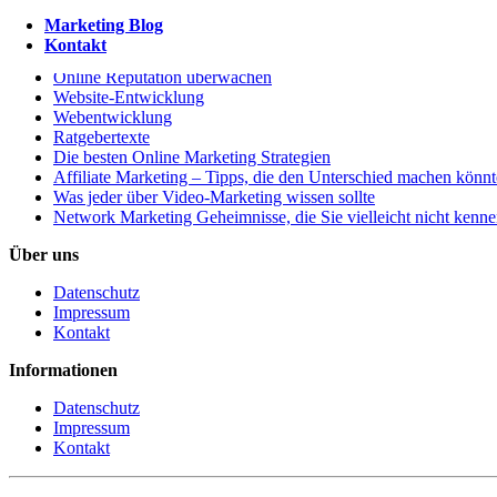
Marketing Blog
So löschen oder entfernen Sie negative Google Bewertungen
Kontakt
Tools zum Aufspüren von doppeltem Inhalt auf Websites
Online Reputation überwachen
Website-Entwicklung
Webentwicklung
Ratgebertexte
Die besten Online Marketing Strategien
Affiliate Marketing – Tipps, die den Unterschied machen könn
Was jeder über Video-Marketing wissen sollte
Network Marketing Geheimnisse, die Sie vielleicht nicht kenn
Über uns
Datenschutz
Impressum
Kontakt
Informationen
Datenschutz
Impressum
Kontakt