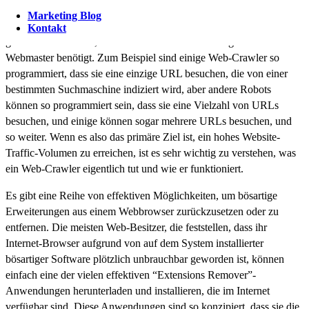
und ein Web-Crawler kann so programmiert werden, dass er eine
Marketing Blog
beliebige Anzahl von Aufgaben ausführt, was es schwierig macht,
Kontakt
genau zu bestimmen, welche Art von Web-Crawling-Funktion ein
Webmaster benötigt. Zum Beispiel sind einige Web-Crawler so
programmiert, dass sie eine einzige URL besuchen, die von einer
bestimmten Suchmaschine indiziert wird, aber andere Robots
können so programmiert sein, dass sie eine Vielzahl von URLs
besuchen, und einige können sogar mehrere URLs besuchen, und
so weiter. Wenn es also das primäre Ziel ist, ein hohes Website-
Traffic-Volumen zu erreichen, ist es sehr wichtig zu verstehen, was
ein Web-Crawler eigentlich tut und wie er funktioniert.
Es gibt eine Reihe von effektiven Möglichkeiten, um bösartige
Erweiterungen aus einem Webbrowser zurückzusetzen oder zu
entfernen. Die meisten Web-Besitzer, die feststellen, dass ihr
Internet-Browser aufgrund von auf dem System installierter
bösartiger Software plötzlich unbrauchbar geworden ist, können
einfach eine der vielen effektiven “Extensions Remover”-
Anwendungen herunterladen und installieren, die im Internet
verfügbar sind. Diese Anwendungen sind so konzipiert, dass sie die