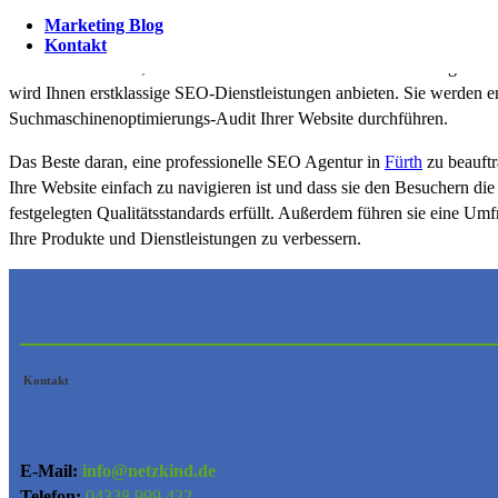
bekommt, dann wird es sehr schwierig, Kunden in Käufer umzuwand
Marketing Blog
Kontakt
Wenn Sie möchten, dass Ihre Website in den Suchmaschinenergebnisse
wird Ihnen erstklassige SEO-Dienstleistungen anbieten. Sie werden e
Suchmaschinenoptimierungs-Audit Ihrer Website durchführen.
Das Beste daran, eine professionelle SEO Agentur in
Fürth
zu beauftr
Ihre Website einfach zu navigieren ist und dass sie den Besuchern die
festgelegten Qualitätsstandards erfüllt. Außerdem führen sie eine U
Ihre Produkte und Dienstleistungen zu verbessern.
Kontakt
E-Mail:
info@netzkind.de
Telefon:
04338 999 422