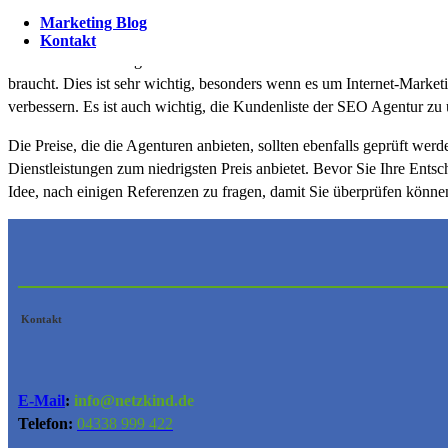
Zertifizierungen und Lizenzen haben, um die Sicherheit Ihrer Website 
Marketing Blog
Kontakt
Neben der Erfahrung und dem Fachwissen des SEO-Teams müssen Sie au
braucht. Dies ist sehr wichtig, besonders wenn es um Internet-Mark
verbessern. Es ist auch wichtig, die Kundenliste der SEO Agentur zu
Die Preise, die die Agenturen anbieten, sollten ebenfalls geprüft werd
Dienstleistungen zum niedrigsten Preis anbietet. Bevor Sie Ihre Entsc
Idee, nach einigen Referenzen zu fragen, damit Sie überprüfen können,
Kontakt
E-Mail
:
info@netzkind.de
Telefon:
04338 999 422