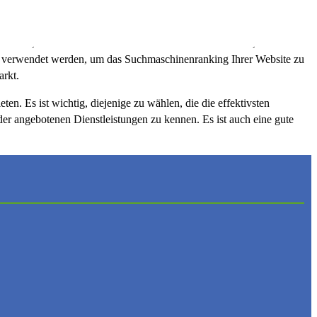
 professionell und erfahren in ihrem jeweiligen Bereich sind.
stellen, dass Ihre Website die Aufmerksamkeit bekommt, die sie
tur verwendet werden, um das Suchmaschinenranking Ihrer Website zu
arkt.
en. Es ist wichtig, diejenige zu wählen, die die effektivsten
 der angebotenen Dienstleistungen zu kennen. Es ist auch eine gute